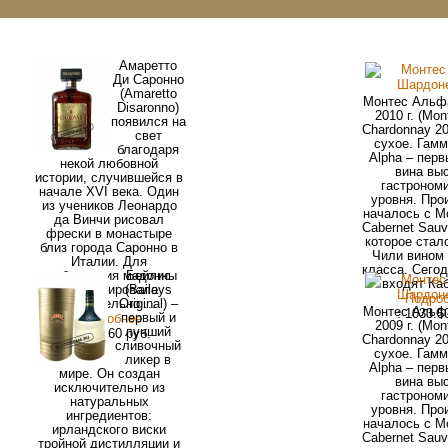
Амаретто
Ди Саронно
(Amaretto
Монтес Альф
Disaronno)
2010 г. (Mon
появился на
Chardonnay 20
свет
сухое. Гам
благодаря
Alpha – пер
некой любовной
вина вы
истории, случившейся в
гастроном
начале XVI века. Один
уровня. Про
из учеников Леонардо
началось с M
да Винчи рисовал
Cabernet Sauv
фрески в монастыре
которое стал
близ города Саронно в
Чили вином
Италии. Для
класса. Сего
изображения мадонны
Бейлис
входят Каб
ему позировала
(Baileys
Подро
удивительно ...
Original) –
Монтес Альф
: 1033.5
первый и
Подробнее
2009 г. (Mon
лучший
: 1002.60 руб.
Chardonnay 20
сливочный
сухое. Гам
ликер в
Alpha – пер
мире. Он создан
вина вы
исключительно из
гастроном
натуральных
уровня. Про
ингредиентов:
началось с M
ирландского виски
Cabernet Sauv
тройной дистилляции и