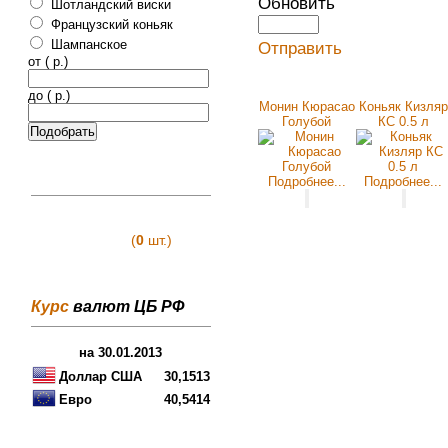
Обновить
Шотландский виски
Французский коньяк
Шампанское
Отправить
от ( p.)
до ( p.)
Монин Кюрасао
Коньяк Кизляр
Голубой
КС 0.5 л
Подробнее...
Подробнее...
(
0
шт.)
Курс
валют ЦБ РФ
на 30.01.2013
Доллар США
30,1513
Евро
40,5414