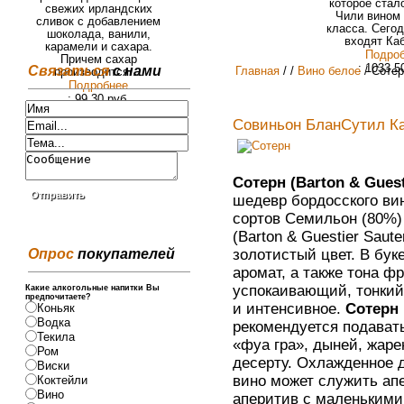
которое стал
свежих ирландских
Чили вином
сливок с добавлением
класса. Сего
шоколада, ванили,
входят Каб
карамели и сахара.
Подро
Причем сахар
: 1033.5
Связаться
с нами
Главная
/
/
Вино белое
/ Соте
производится ...
Подробнее
: 99.30 руб.
Совиньон Блан
Сутил К
Сотерн (Barton & Gues
шедевр бордосского ви
сортов Семильон (80%)
(Barton & Guestier Sau
Опрос
покупателей
золотистый цвет. В бук
аромат, а также тона фр
успокаивающий, тонкий
Какие алкогольные напитки Вы
предпочитаете?
и интенсивное.
Сотерн
Коньяк
Водка
рекомендуется подават
Текила
«фуа гра», дыней, жар
Ром
десерту. Охлажденное д
Виски
вино может служить ап
Коктейли
Вино
аперитив с маленькими