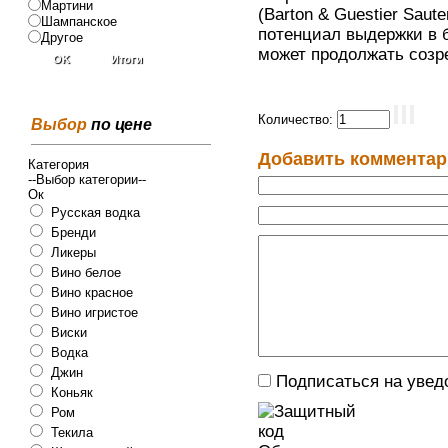
Мартини
(Barton & Guestier Sau
Шампанское
потенциал выдержки в 
Другое
может продолжать созре
Количество:
Выбор
по цене
Добавить комментар
Категория
--Выбор категории--
Ок
Русская водка
Бренди
Ликеры
Вино белое
Вино красное
Вино игристое
Виски
Водка
Джин
Подписаться на увед
Коньяк
Ром
Текила