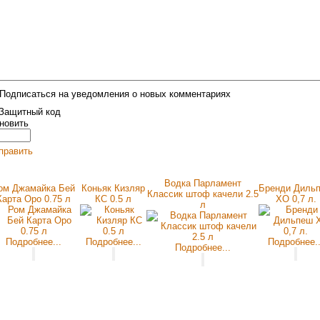
Подписаться на уведомления о новых комментариях
новить
править
Водка Парламент
ом Джамайка Бей
Коньяк Кизляр
Бренди Диль
Классик штоф качели 2.5
Карта Оро 0.75 л
КС 0.5 л
ХО 0,7 л.
л
Подробнее...
Подробнее...
Подробнее..
Подробнее...