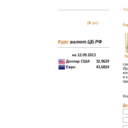
Гл
(
0
шт)
Ба
Ваша пуста.
Курс
валют ЦБ РФ
на 12.09.2013
У
Доллар США
32,9629
са
Евро
43,6824
Ир
ко
и 
пр
Ко
До