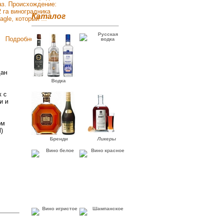
Каталог
Русская
Подробнее
водка
дан
Водка
к с
и и
ом
)
Бренди
Ликеры
Вино белое
Вино красное
Вино игристое
Шампанское