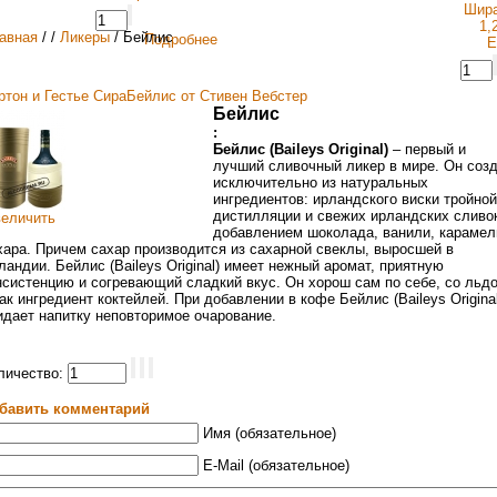
авная
/
/
Ликеры
/ Бейлис
Подробнее
ртон и Гестье Сира
Бейлис от Стивен Вебстер
Бейлис
:
Бейлис (Baileys Original)
– первый и
лучший сливочный ликер в мире. Он соз
исключительно из натуральных
ингредиентов: ирландского виски тройной
дистилляции и свежих ирландских сливо
величить
добавлением шоколада, ванили, карамел
хара. Причем сахар производится из сахарной свеклы, выросшей в
ландии. Бейлис (Baileys Original) имеет нежный аромат, приятную
нсистенцию и согревающий сладкий вкус. Он хорош сам по себе, со льд
как ингредиент коктейлей. При добавлении в кофе Бейлис (Baileys Original
идает напитку неповторимое очарование.
личество:
бавить комментарий
Имя (обязательное)
E-Mail (обязательное)