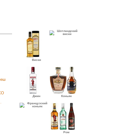
Шотландский
виски
Виски
пеш
Джин
Коньяк
.
Французский
коньяк
Ром